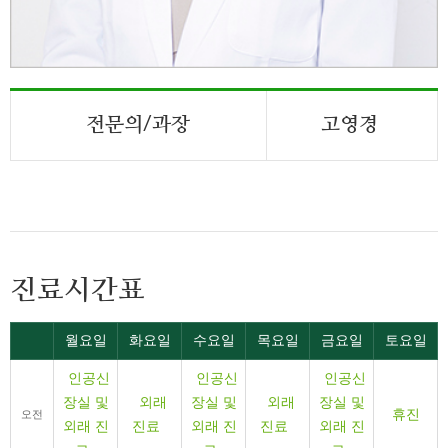
전문의/과장
고영경
진료시간표
월요일
화요일
수요일
목요일
금요일
토요일
인공신
인공신
인공신
장실 및
외래
장실 및
외래
장실 및
휴진
오전
외래 진
진료
외래 진
진료
외래 진