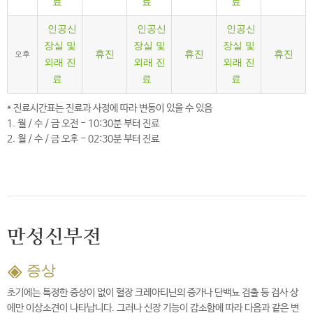
료
료
료
인공신
인공신
인공신
장실 및
장실 및
장실 및
휴진
휴진
휴진
오후
외래 진
외래 진
외래 진
료
료
료
* 진료시간표는 진료과 사정에 따라 변동이 있을 수 있음
1. 월 / 수 / 금 오전 - 10:30분 부터 진료
2. 월 / 수 / 금 오후 - 02:30분 부터 진료
만성신부전
증상
초기에는 특정한 증상이 없이 혈장 크레아티닌의 증가나 단백뇨 검출 등 검사 상
에만 이상소견이 나타납니다. 그러나 신장 기능이 감소함에 따라 다음과 같은 변