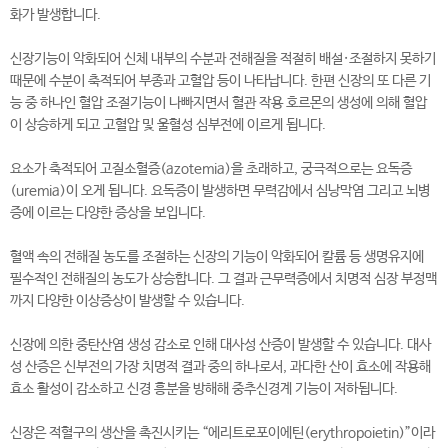
화가 발생합니다.
신장기능이 악화되어 신체 내부의 수분과 전해질을 적절히 배설·조절하지 못하기
때문에 수분이 축적되어 부종과 고혈압 등이 나타납니다. 한편 신장의 또 다른 기
능 중 하나인 혈압 조절기능이 나빠지면서 혈관 작용 호르몬의 생성에 의해 혈압
이 상승하게 되고 고혈압 및 울혈성 심부전에 이르게 됩니다.
요소가 축적되어 고질소혈증(azotemia)을 초래하고, 궁극적으로는 요독증
(uremia)이 오게 됩니다. 요독증이 발생하면 무력감에서 심낭막염 그리고 뇌병
증에 이르는 다양한 증상을 보입니다.
혈액 속의 전해질 농도를 조절하는 신장의 기능이 악화되어 칼륨 등 생명유지에
필수적인 전해질의 농도가 상승합니다. 그 결과 근무력증에서 치명적 심장 부정맥
까지 다양한 이상증상이 발생할 수 있습니다.
신장에 의한 중탄산염 생성 감소로 인해 대사성 산증이 발생할 수 있습니다. 대사
성 산증은 신부전의 가장 치명적 결과 중의 하나로서, 과다한 산이 효소에 작용해
효소 활성이 감소하고 신경 흥분을 방해해 중추신경계 기능이 저하됩니다.
신장은 적혈구의 생산을 촉진시키는 “에리트로포이에틴(erythropoietin)”이라