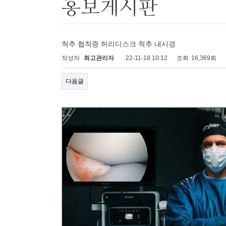
홍보게시판
척추 협착증 허리디스크 척추 내시경
작성자
최고관리자
22-11-18 10:12
조회
16,369회
다음글