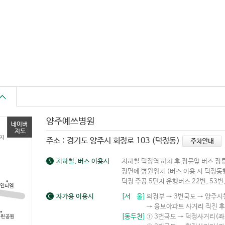
양주예쓰병원
주소 : 경기도 양주시 회정로 103 (덕정동)
지하철, 버스 이용시
지하철 덕정역 하차 후 정문앞 버스 정
정면에 병원위치 (버스 이용 시 덕정동행
덕정 주공 5단지 운행버스 22번, 53번, 
자가용 이용시
[서 울]
의정부 → 3번국도 → 양주시
→ 융보아파트 사거리 직진 후
[동두천]
① 3번국도 → 덕정사거리(좌